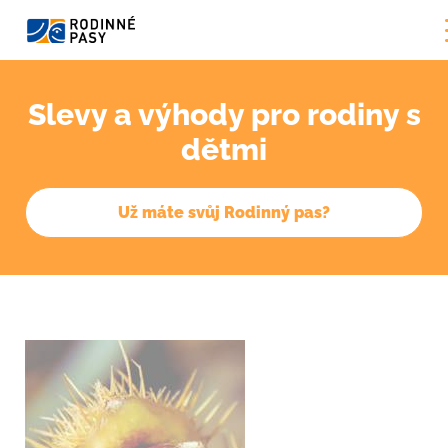
Slevy a výhody pro rodiny s
dětmi
Už máte svůj Rodinný pas?