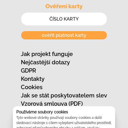
Ověření karty
ověřit platnost karty
Jak projekt funguje
Nejčastější dotazy
GDPR
Kontakty
Cookies
Jak se stát poskytovatelem slev
Vzorová smlouva (PDF)
Jak označit provozovnu
Používáme soubory cookies
Tyto webové stránky používají soubory cookies a další
Vzhled slevových karet
sledovací nástroje s cílem vylepšení uživatelského prostředí,