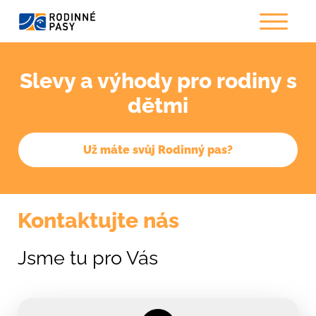
Slevy a výhody pro rodiny s
dětmi
Už máte svůj Rodinný pas?
Kontaktujte nás
Jsme tu pro Vás